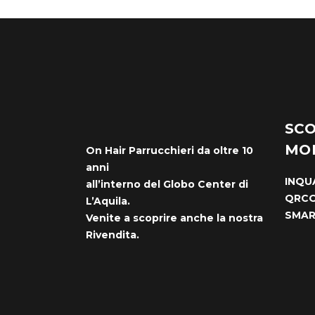
SCO
MO
On Hair Parrucchieri da oltre 10
anni
INQU
all’interno del Globo Center di
QRCO
L’Aquila.
SMA
Venite a scoprire anche la nostra
Rivendita.