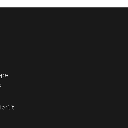
ppe
o
eri.it