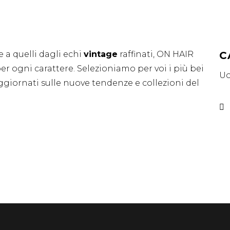
 a quelli dagli echi
vintage
raffinati, ON HAIR
C
er ogni carattere. Selezioniamo per voi i più bei
U
iornati sulle nuove tendenze e collezioni del