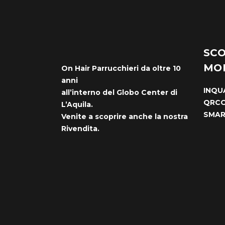
SCO
MO
On Hair Parrucchieri da oltre 10
anni
INQU
all’interno del Globo Center di
QRCO
L’Aquila.
SMA
Venite a scoprire anche la nostra
Rivendita.