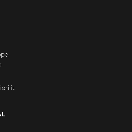
ppe
o
eri.it
AL